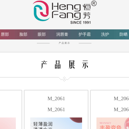
唇部
脸部
眼部
润唇膏
护手霜
洗护
防晒
产 品 展 示
M_2061
M_206
M_2061
M_206